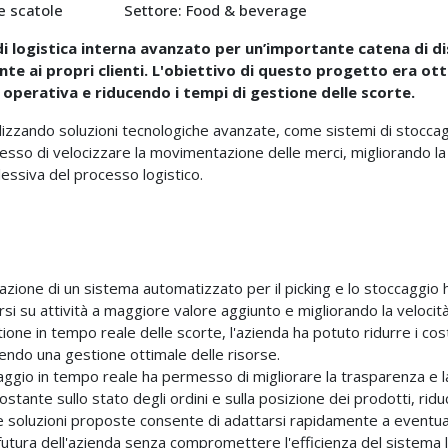
e scatole
Settore: Food & beverage
i logistica interna avanzato per un’importante catena di dis
te ai propri clienti. L'obiettivo di questo progetto era otti
a operativa e riducendo i tempi di gestione delle scorte.
ilizzando soluzioni tecnologiche avanzate, come sistemi di stoccag
so di velocizzare la movimentazione delle merci, migliorando la tr
lessiva del processo logistico.
azione di un sistema automatizzato per il picking e lo stoccaggio
i su attività a maggiore valore aggiunto e migliorando la velocità 
tione in tempo reale delle scorte, l'azienda ha potuto ridurre i cos
tendo una gestione ottimale delle risorse.
raggio in tempo reale ha permesso di migliorare la trasparenza e la 
stante sullo stato degli ordini e sulla posizione dei prodotti, riduc
le soluzioni proposte consente di adattarsi rapidamente a eventua
utura dell'azienda senza compromettere l'efficienza del sistema l