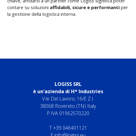
chiave, affidarsi a un partner come Logiss significa poter
contare su soluzioni
affidabili, sicure e performanti
per
la gestione della logistica interna.
LOGISS SRL
è un'azienda di H* Industries
V.le Del Lavoro, 16/E Z.I.
38068 Rovereto (TN) Italy
P.IVA 01962570220
T
+39 046401121
E
info@logiss.eu